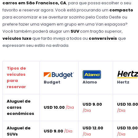
carros em São Francisco, CA
, para que possa escolher o seu
favorito e reservar agora. Você está procurando um
compacto
para economizar e se aventurar sozinho pela Costa Oeste ou
prefere fazer uma viagem em grupo em uma Van espaçosa?
Você também poderá alugar um
SUV
com tração superior,
veículos luxo
que farão inveja a todos ou
conversíveis
que
expressam seu estilo na estrada.
Tipos de
veículos
para
Budget
Alamo
Hertz
reservar
Aluguel de
USD 9.00
USD 10.0
carros
USD 10.00
/
Dia
/
Dia
/
Dia
econômicos
Aluguel de
USD 12.00
USD 13.00
USD 9.00
/
Dia
SUVs
/
Dia
/
Dia