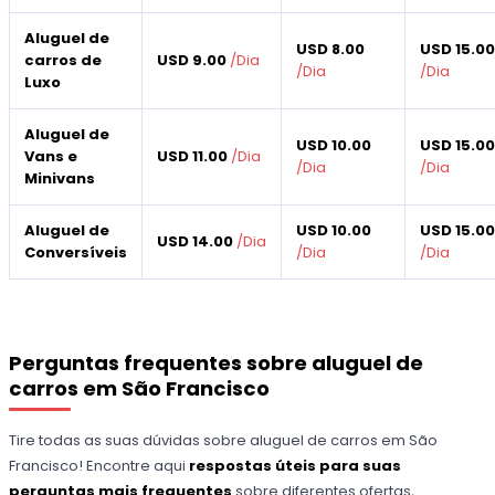
Aluguel de
USD 8.00
USD 15.0
carros de
USD 9.00
/
Dia
/
Dia
/
Dia
Luxo
Aluguel de
USD 10.00
USD 15.0
Vans e
USD 11.00
/
Dia
/
Dia
/
Dia
Minivans
Aluguel de
USD 10.00
USD 15.0
USD 14.00
/
Dia
Conversíveis
/
Dia
/
Dia
Perguntas frequentes sobre aluguel de
carros em São Francisco
Tire todas as suas dúvidas sobre aluguel de carros em São
Francisco! Encontre aqui
respostas úteis para suas
perguntas mais frequentes
sobre diferentes ofertas,