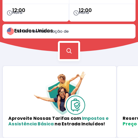
12:00
12:00
Hora
Hora
Estados Unidos
Carteira de Habilitação de
Reser
Aproveite Nossas Tarifas com
Impostos e
Preço
Assistência Básica
na Estrada Incluídos!