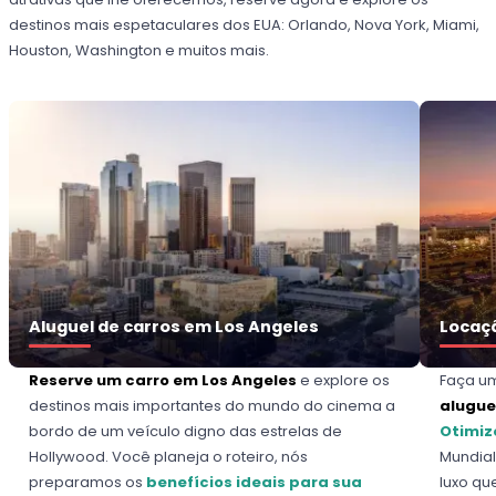
destinos mais espetaculares dos EUA: Orlando, Nova York, Miami,
Houston, Washington e muitos mais.
Aluguel de carros em Los Angeles
Locaçã
Reserve um carro em Los Angeles
e explore os
Faça um
destinos mais importantes do mundo do cinema a
alugue
bordo de um veículo digno das estrelas de
Otimiz
Hollywood. Você planeja o roteiro, nós
Mundial
preparamos os
benefícios ideais para sua
luxo q