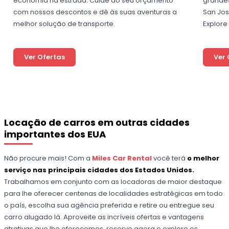
economia na estrada. Cuide do seu orçamento
grandes
com nossos descontos e dê às suas aventuras a
San Jos
melhor solução de transporte.
Explore
Ver Ofertas
Ver 
Locação de carros em outras cidades
importantes dos EUA
Não procure mais! Com a
Miles Car Rental
você terá
o melhor
serviço nas principais cidades dos Estados Unidos.
Trabalhamos em conjunto com as locadoras de maior destaque
para lhe oferecer centenas de localidades estratégicas em todo
o país, escolha sua agência preferida e retire ou entregue seu
carro alugado lá. Aproveite as incríveis ofertas e vantagens
atrativas que lhe oferecemos, reserve agora e explore os