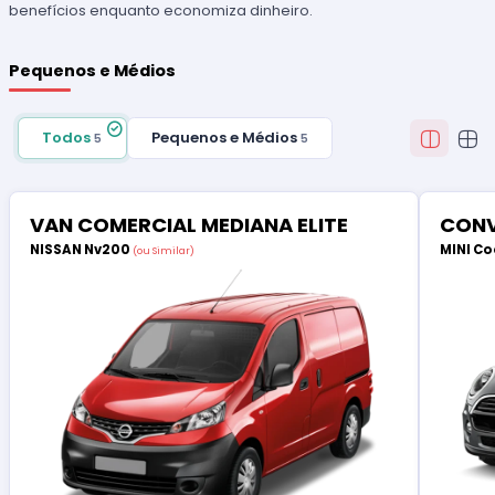
benefícios enquanto economiza dinheiro.
Pequenos e Médios
Todos
Pequenos e Médios
5
5
VAN COMERCIAL MEDIANA ELITE
CONV
NISSAN Nv200
MINI Co
(ou Similar)