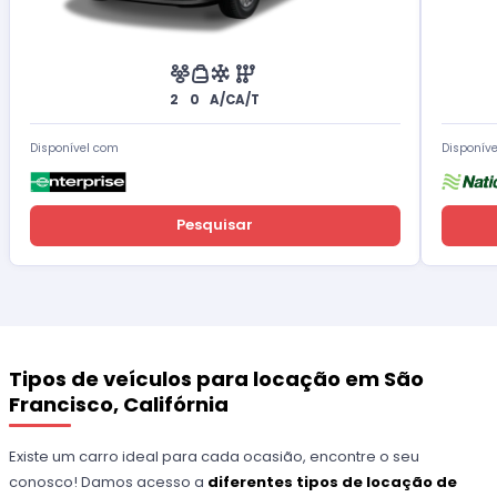
2
0
A/C
A/T
Disponível com
Disponív
Pesquisar
Tipos de veículos para locação em São
Francisco, Califórnia
Existe um carro ideal para cada ocasião, encontre o seu
conosco! Damos acesso a
diferentes tipos de locação de