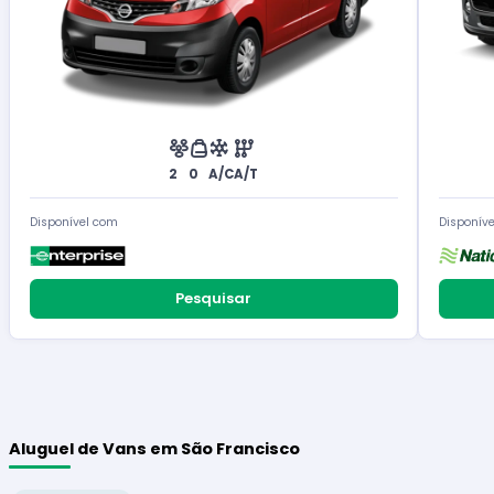
2
0
A/C
A/T
Disponível com
Disponív
Pesquisar
Aluguel de Vans em São Francisco