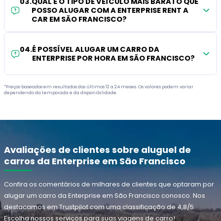
03
.
QUAL É O TIPO DE VEÍCULO MAIS BARATO QUE
POSSO ALUGAR COM A ENTERPRISE RENT A
CAR EM SÃO FRANCISCO?
04
.
É POSSÍVEL ALUGAR UM CARRO DA
ENTERPRISE POR HORA EM SÃO FRANCISCO?
*Preços baseados em resultados dos últimos 12 a 24 meses. Os valores podem variar
dependendo da temporada e da disponibilidade.
Avaliações de clientes sobre aluguel de
carros da Enterprise em São Francisco
Confira os comentários de milhares de clientes que optaram por
alugar um carro da Enterprise em São Francisco conosco. Nos
destacamos em Trustpilot com uma classificação de 4,8/5.
Escolha nossos serviços para suas viagens de carro!