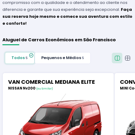
compromisso com a qualidade e o atendimento ao cliente nos
diferencia e garante que sua experiência seja excepcional.
Faça
sua reserva hoje mesmo e comece sua aventura com estilo
e conforto!
Aluguel de Carros Econômicos em São Francisco
Todos
Pequenos e Médios
5
5
VAN COMERCIAL MEDIANA ELITE
CONV
NISSAN Nv200
MINI Co
(ou Similar)