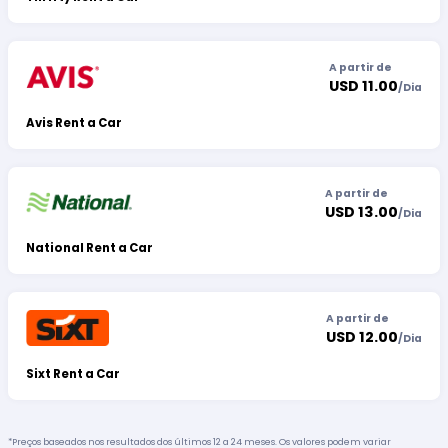
A partir de
USD 11.00
/
Dia
Avis Rent a Car
A partir de
USD 13.00
/
Dia
National Rent a Car
A partir de
USD 12.00
/
Dia
Sixt Rent a Car
*Preços baseados nos resultados dos últimos 12 a 24 meses. Os valores podem variar