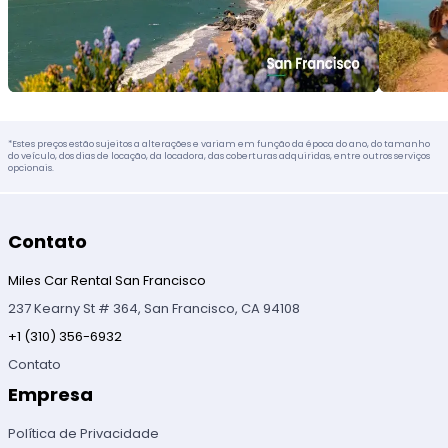
*Estes preços estão sujeitos a alterações e variam em função da época do ano, do tamanho
do veículo, dos dias de locação, da locadora, das coberturas adquiridas, entre outros serviços
opcionais.
Contato
Miles Car Rental San Francisco
237 Kearny St # 364, San Francisco, CA 94108
+1 (310) 356-6932
Contato
Empresa
Política de Privacidade