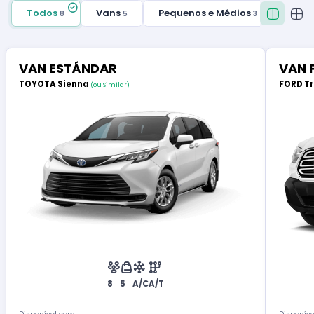
Todos
Vans
Pequenos e Médios
8
5
3
VAN ESTÁNDAR
VAN 
TOYOTA Sienna
FORD T
(ou Similar)
8
5
A/C
A/T