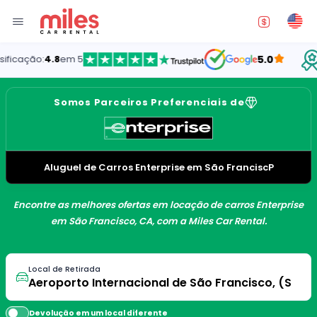
Oferecen
em 5
5.0
Somos Parceiros Preferenciais de
Aluguel de Carros Enterprise em São FranciscP
Encontre as melhores ofertas em locação de carros Enterprise
em São Francisco, CA, com a Miles Car Rental.
Local de Retirada
Devolução em um local diferente