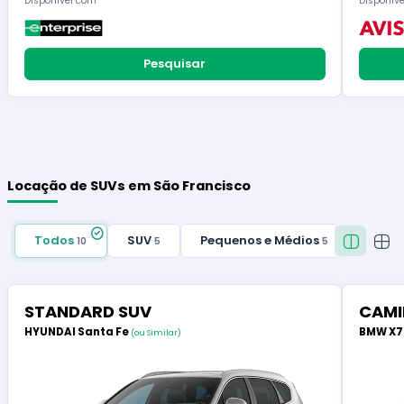
Disponível com
Disponív
Pesquisar
Locação de SUVs em São Francisco
Todos
SUV
Pequenos e Médios
10
5
5
STANDARD SUV
CAMI
HYUNDAI Santa Fe
BMW X
(ou Similar)