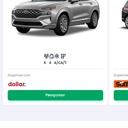
5
4
A/C
A/T
Disponível com
Disponív
Pesquisar