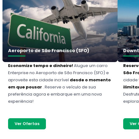
Aeroporto de São Francisco (SFO)
Downt
Economize tempo e dinheiro!
Alugue um carro
Reserv
Enterprise no Aeroporto de São Francisco (SFO) e
São Fr
aproveite esta cidade incrível
desde o momento
cidade 
em que pousar
. Reserve o veículo de sua
ilimit
preferência agora e embarque em uma nova
Desfrut
experiência!
explora
Ver Ofertas
Ver 