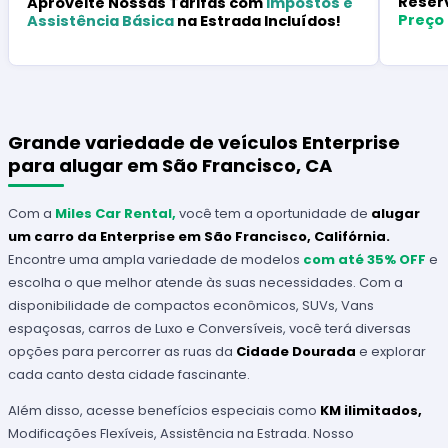
Reser
Aproveite Nossas Tarifas com
Impostos e
Preço
Assistência Básica
na Estrada Incluídos!
Grande variedade de veículos Enterprise
para alugar em São Francisco, CA
Com a
Miles Car Rental,
você tem a oportunidade de
alugar
um carro da Enterprise em São Francisco, Califórnia.
Encontre uma ampla variedade de modelos
com até 35% OFF
e
escolha o que melhor atende às suas necessidades. Com a
disponibilidade de compactos econômicos, SUVs, Vans
espaçosas, carros de Luxo e Conversíveis, você terá diversas
opções para percorrer as ruas da
Cidade Dourada
e explorar
cada canto desta cidade fascinante.
Além disso, acesse benefícios especiais como
KM ilimitados,
Modificações Flexíveis,
Assistência na Estrada. Nosso