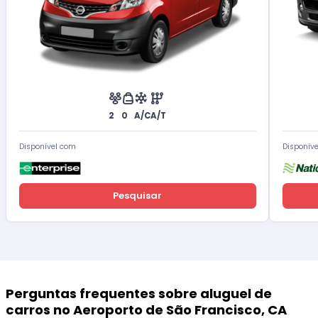
2
0
A/C
A/T
Disponível com
Disponív
Pesquisar
Perguntas frequentes sobre aluguel de
carros no Aeroporto de São Francisco, CA