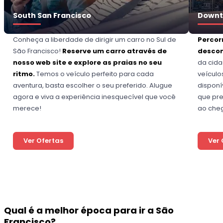
South San Francisco
Downt
Conheça a liberdade de dirigir um carro no Sul de
Percor
São Francisco!
Reserve um carro através de
descon
nosso web site e explore as praias no seu
da cid
ritmo.
Temos o veículo perfeito para cada
veículo
aventura, basta escolher o seu preferido. Alugue
disponí
agora e viva a experiência inesquecível que você
que pre
merece!
ao cheg
Ver Ofertas
Ver 
Qual é a melhor época para ir a São
Francisco?