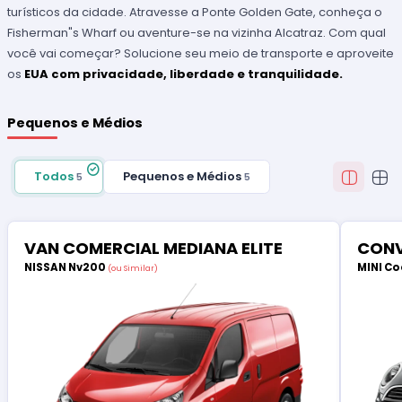
turísticos da cidade. Atravesse a Ponte Golden Gate, conheça o
Fisherman"s Wharf ou aventure-se na vizinha Alcatraz. Com qual
você vai começar? Solucione seu meio de transporte e aproveite
os
EUA com privacidade, liberdade e tranquilidade.
Pequenos e Médios
Todos
Pequenos e Médios
5
5
VAN COMERCIAL MEDIANA ELITE
CONV
NISSAN Nv200
MINI Co
(ou Similar)