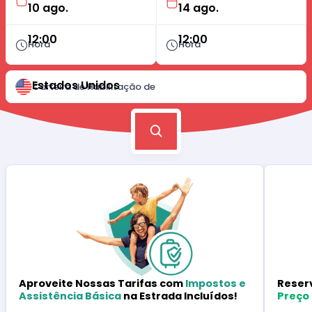
12:00
12:00
Hora
Hora
Estados Unidos
Carteira de Habilitação de
Reser
Aproveite Nossas Tarifas com
Impostos e
Preço
Assistência Básica
na Estrada Incluídos!