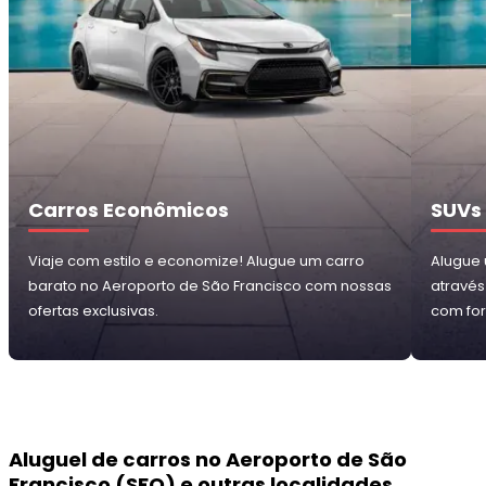
Carros Econômicos
SUVs
Viaje com estilo e economize! Alugue um carro
Alugue 
barato no Aeroporto de São Francisco com nossas
através
ofertas exclusivas.
com for
Aluguel de carros no Aeroporto de São
Francisco (SFO) e outras localidades