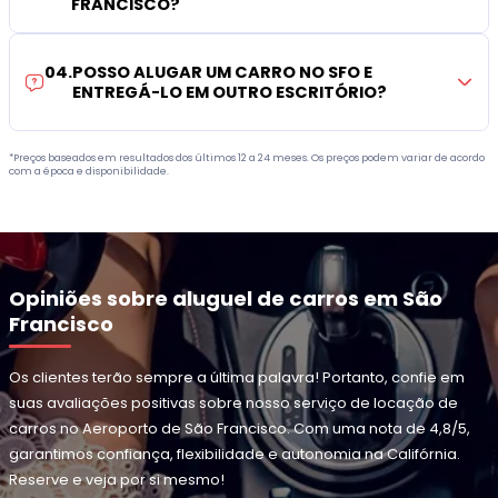
FRANCISCO?
04
.
POSSO ALUGAR UM CARRO NO SFO E
ENTREGÁ-LO EM OUTRO ESCRITÓRIO?
*Preços baseados em resultados dos últimos 12 a 24 meses. Os preços podem variar de acordo
com a época e disponibilidade.
Opiniões sobre aluguel de carros em São
Francisco
Os clientes terão sempre a última palavra! Portanto, confie em
suas avaliações positivas sobre nosso serviço de locação de
carros no Aeroporto de São Francisco. Com uma nota de 4,8/5,
garantimos confiança, flexibilidade e autonomia na Califórnia.
Reserve e veja por si mesmo!