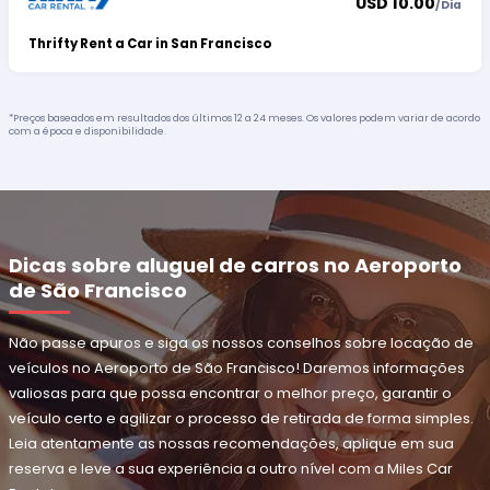
USD 10.00
/
Dia
Thrifty Rent a Car in San Francisco
*Preços baseados em resultados dos últimos 12 a 24 meses. Os valores podem variar de acordo
com a época e disponibilidade.
Dicas sobre aluguel de carros no Aeroporto
de São Francisco
Não passe apuros e siga os nossos conselhos sobre locação de
veículos no Aeroporto de São Francisco! Daremos informações
valiosas para que possa encontrar o melhor preço, garantir o
veículo certo e agilizar o processo de retirada de forma simples.
Leia atentamente as nossas recomendações, aplique em sua
reserva e leve a sua experiência a outro nível com a Miles Car