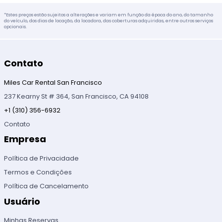
*Estes preços estão sujeitos a alterações e variam em função da época do ano, do tamanho
do veículo, dos dias de locação, da locadora, das coberturas adquiridas, entre outros serviços
opcionais.
Contato
Miles Car Rental San Francisco
237 Kearny St # 364, San Francisco, CA 94108
+1 (310) 356-6932
Contato
Empresa
Política de Privacidade
Termos e Condições
Política de Cancelamento
Usuário
Minhas Reservas