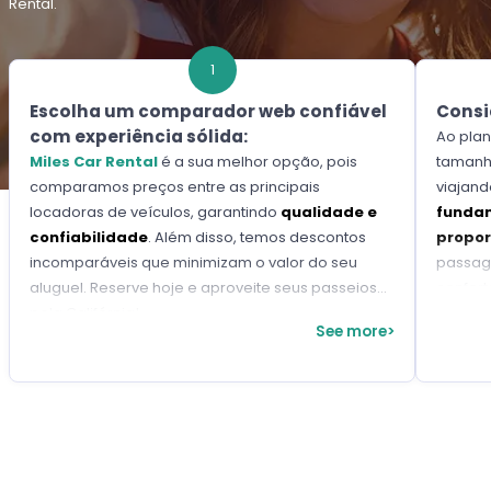
Rental.
1
Escolha um comparador web confiável
Consi
com experiência sólida:
Ao plan
Miles Car Rental
é a sua melhor opção, pois
tamanho
comparamos preços entre as principais
viajand
locadoras de veículos, garantindo
qualidade e
fundam
confiabilidade
. Além disso, temos descontos
propor
incomparáveis ​​que minimizam o valor do seu
passage
aluguel. Reserve hoje e aproveite seus passeios
confort
pela Califórnia!
See more>