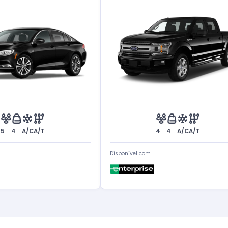
5
4
A/C
A/T
4
4
A/C
A/T
Disponível com