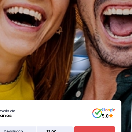
mais de
 anos
5.0
12:00
Devolução