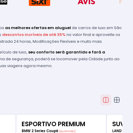
mos
as melhores ofertas em aluguel
de carros de luxo em São
s
descontos incríveis de até 35%
no valor final e aproveite os
Estrada 24 horas, Modificações Flexíveis e muito mais.
ículo de luxo,
seu conforto será garantido e fará a
ema de segurança, poderá se locomover pela Cidade junto ao
 suas viagens agora mesmo.
ESPORTIVO PREMIUM
SUV D
BMW 2 Series Coupé
LAND ROVE
(ou Similar)