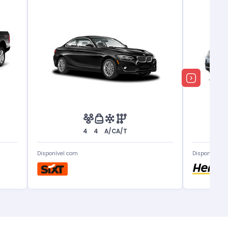
4
4
A/C
A/T
Disponível com
Disponível c