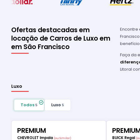
Ofertas destacadas em
Encontre 
Francisco
locação de Carros de Luxo em
benefício
em São Francisco
Faça da e
diferenç
Litoral c
Luxo
Todos
Luxo
5
5
PREMIUM
PREMIU
CHEVROLET Impala
BUICK Regal
(ou Similar)
(o