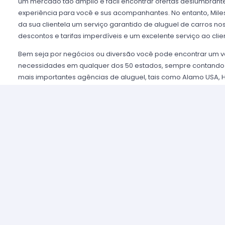
um mercado tão amplio e fácil encontrar ofertas deslumbra
experiência para você e sus acompanhantes. No entanto, Miles
da sua clientela um serviço garantido de aluguel de carros n
descontos e tarifas imperdíveis e um excelente serviço ao clie
Bem seja por negócios ou diversão você pode encontrar um v
necessidades em qualquer dos 50 estados, sempre contando
mais importantes agências de aluguel, tais como Alamo USA, He
mencionar algumas. Disfrutamos de prestigio entre nossos cl
asseguramos uma grata experiência e condições de serviço mui
alugar são poucos e o processo é simples e ágil.
Alugar um carro nos Estados Unidos nunca foi tão fácil, sim
nossos agentes e lhe oferecemos toda a informação que você 
tomar a melhor tarifa disponível. Nossas agências aliadas con
completas e variadas para que você possa eleger a categor
necessidades de capacidade, estilo y pressuposto.
Por exemplo, uma família numerosa que decide organizar uma
pode fazer uso de uma van ou minivan, um carro executivo c
moderno e sofisticado para suas reuniões de negócios pode o