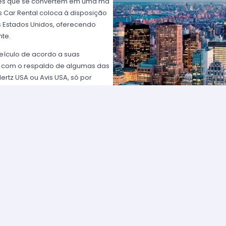
ntes que se convertem em uma má
 Car Rental coloca à disposição
os Estados Unidos, oferecendo
nte.
eículo de acordo a suas
 com o respaldo de algumas das
rtz USA ou Avis USA, só por
ientes norte-americanos porque
to favorável; os requisitos para
plesmente comunique-se com um de
solicitar para eleger um carro e
tam com frotas de veículos muito
ia que cumpra com suas
 viagem por diferentes estados
om necessidade de um veículo
ptar pela categoria de luxo e um