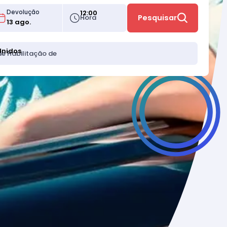
12:00
Devolução
Hora
Pesquisar
Unidos
de Habilitação de