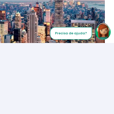
Precisa de ajuda?
Inicie sua chamada
Los Angeles
+1 (310) 356-6932
ou