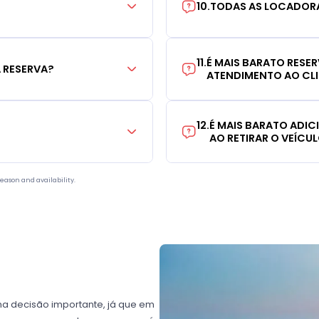
10
.
TODAS AS LOCADORA
11
.
É MAIS BARATO RESE
 RESERVA?
ATENDIMENTO AO CL
12
.
É MAIS BARATO ADI
AO RETIRAR O VEÍCU
eason and availability.
ma decisão importante, já que em