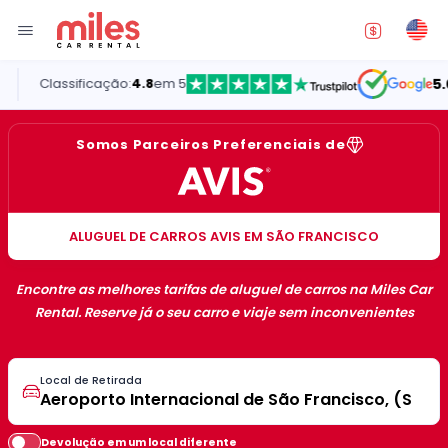
Classificação:
4.8
em 5
5.0
Somos Parceiros Preferenciais de
ALUGUEL DE CARROS AVIS EM SÃO FRANCISCO
Encontre as melhores tarifas de aluguel de carros na Miles Car
Rental. Reserve já o seu carro e viaje sem inconvenientes
Local de Retirada
Devolução em um local diferente